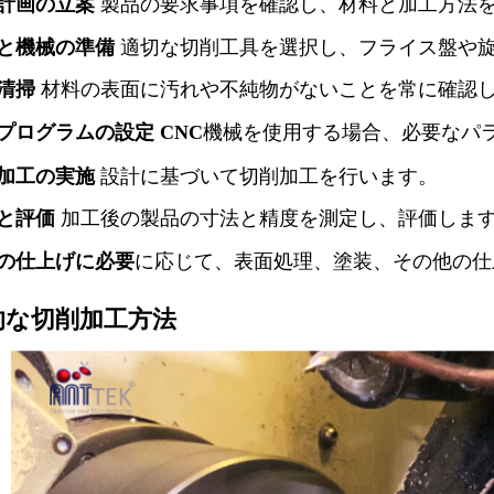
計画の立案
製品の要求事項を確認し、材料と加工方法
と機械の準備
適切な切削工具を選択し、フライス盤や
清掃
材料の表面に汚れや不純物がないことを常に確認
プログラムの設定
機械を使用する場合、必要なパ
CNC
加工の実施
設計に基づいて切削加工を行います。
と評価
加工後の製品の寸法と精度を測定し、評価しま
の仕上げに必要
に
応じて、表面処理、塗装、その他の仕
的な切削加工方法