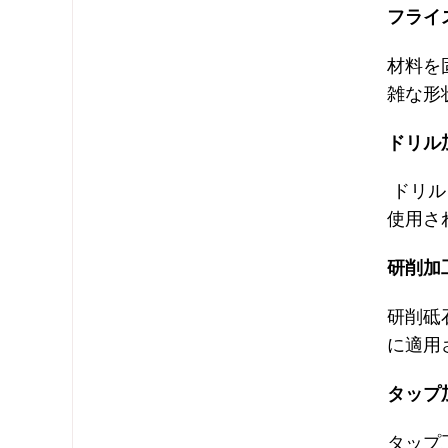
フライ
材料を
雑な形
ドリル
ドリル
使用さ
研削加
研削砥
に適用
タップ
タップ