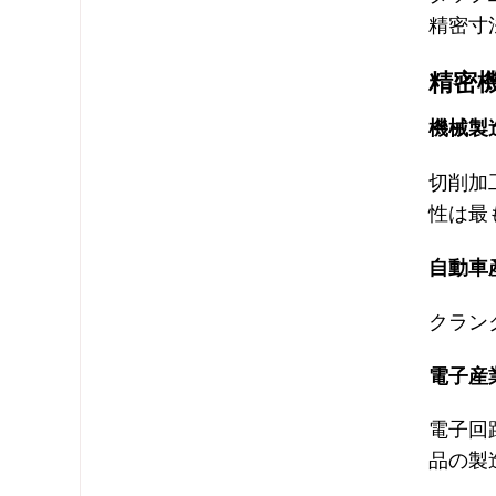
精密寸
精密
機械製
切削加
性は最
自動車
クラン
電子産
電子回
品の製