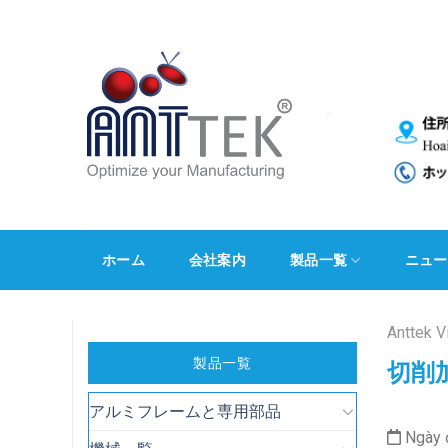
Skip
to
content
ホーム
会社案内
製品一覧
ニュー
Anttek V
製品一覧
切削
アルミフレームと専用部品
Ngày 