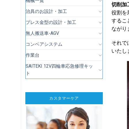
機械一覧
切削加
治具のお設計・加工
役割
を
するこ
プレス金型の設計・加工
ながり
無人搬送車-AGV
それで
コンベアシステム
いたし
作業台
SAITEKI 12V四輪車応急修理キッ
ト
カスタマーケア