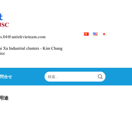
検
問合せ
索
対
象:
用途