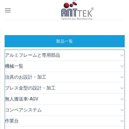
Skip
to
content
製品一覧
アルミフレームと専用部品
機械一覧
治具のお設計・加工
プレス金型の設計・加工
無人搬送車-AGV
コンベアシステム
作業台