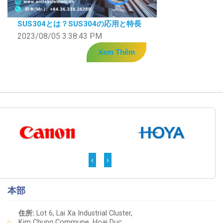
SUS304とは？SUS304の応用と特長
2023/08/05 3:38:43 PM
Xem Thêm
‹
›
本部
住所:
Lot 6, Lai Xa Industrial Cluster,
Kim Chung Commune, Hoai Duc