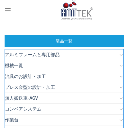
Skip
to
content
製品一覧
アルミフレームと専用部品
機械一覧
治具のお設計・加工
プレス金型の設計・加工
無人搬送車-AGV
コンベアシステム
作業台