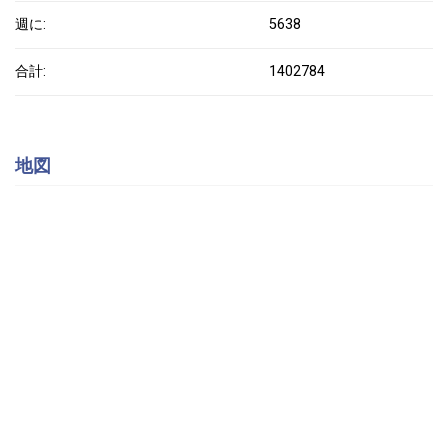
週に:
5638
合計:
1402784
地図