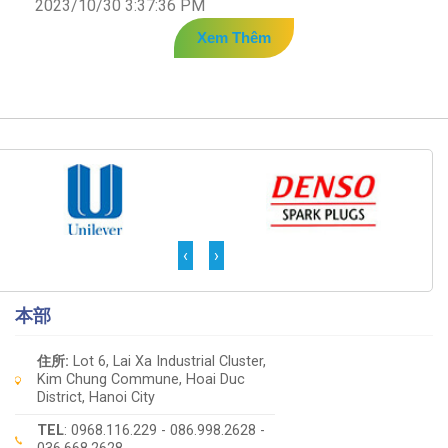
2023/10/30 3:37:36 PM
Xem Thêm
‹
›
本部
住所:
Lot 6, Lai Xa Industrial Cluster,
Kim Chung Commune, Hoai Duc
District, Hanoi City
TEL
: 0968.116.229 - 086.998.2628 -