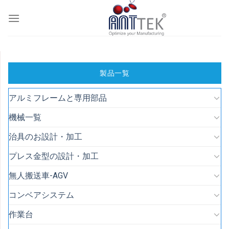
Skip
to
content
製品一覧
アルミフレームと専用部品
機械一覧
治具のお設計・加工
プレス金型の設計・加工
無人搬送車-AGV
コンベアシステム
作業台