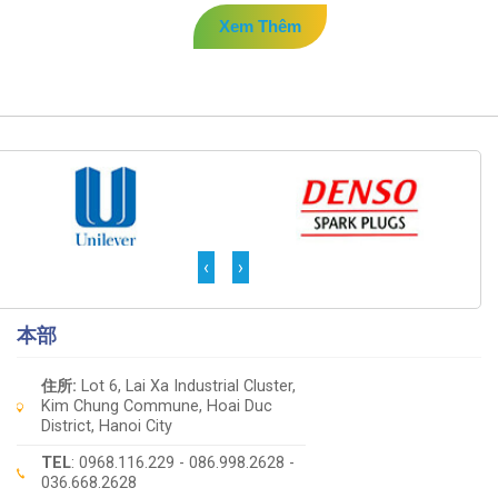
Xem Thêm
‹
›
本部
住所:
Lot 6, Lai Xa Industrial Cluster,
Kim Chung Commune, Hoai Duc
District, Hanoi City
TEL
: 0968.116.229 - 086.998.2628 -
036.668.2628