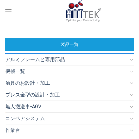
Skip
to
content
製品一覧
アルミフレームと専用部品
機械一覧
治具のお設計・加工
プレス金型の設計・加工
無人搬送車-AGV
コンベアシステム
作業台