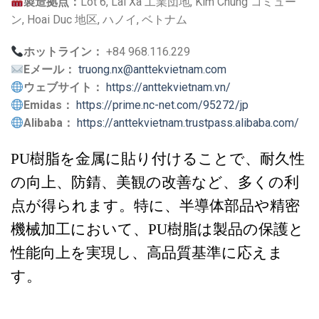
製造拠点：
Lot 6, Lai Xa 工業団地, Kim Chung コミュー
ン, Hoai Duc 地区, ハノイ, ベトナム
ホットライン：
+84 968.116.229
Eメール：
truong.nx@anttekvietnam.com
ウェブサイト：
https://anttekvietnam.vn/
Emidas：
https://prime.nc-net.com/95272/jp
Alibaba：
https://anttekvietnam.trustpass.alibaba.com/
PU樹脂を金属に貼り付けることで、耐久性
の向上、防錆、美観の改善など、多くの利
点が得られます。特に、半導体部品や精密
機械加工において、PU樹脂は製品の保護と
性能向上を実現し、高品質基準に応えま
す。