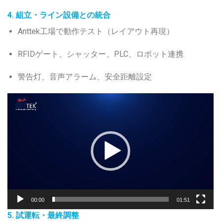
4. 組立・ライン設備との統合
Anttek工場で動作テスト（レイアウト再現）
RFIDゲート、シャッター、PLC、ロボット連携
警告灯、音声アラーム、安全距離設定
Video
Player
00:00
01:51
5. 試運転・最終調整