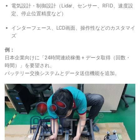
電気設計・制御設計（Lidar、センサー、RFID、速度設
定、停止位置精度など）
インターフェース、LCD画面、操作性などのカスタマイ
ズ
例：
日本企業向けに「24時間連続稼働 + データ取得（回数・
時間）」を要望され、
バッテリー交換システムとデータ送信機能を追加。