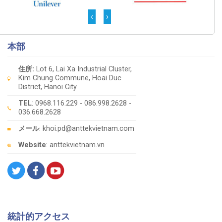
‹
›
本部
住所:
Lot 6, Lai Xa Industrial Cluster,
Kim Chung Commune, Hoai Duc
District, Hanoi City
TEL
: 0968.116.229 - 086.998.2628 -
036.668.2628
メール
: khoi.pd@anttekvietnam.com
Website
: anttekvietnam.vn
統計的アクセス