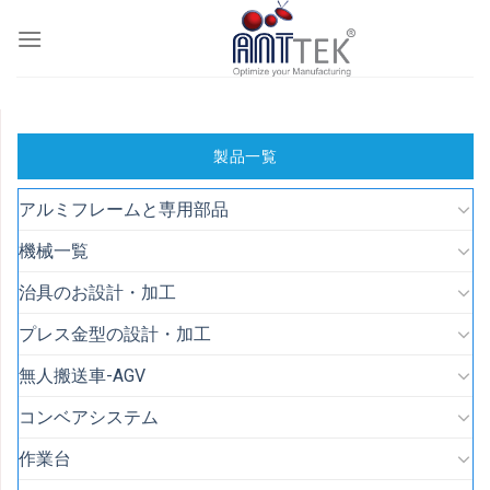
Skip
to
content
製品一覧
アルミフレームと専用部品
機械一覧
治具のお設計・加工
プレス金型の設計・加工
無人搬送車-AGV
コンベアシステム
作業台