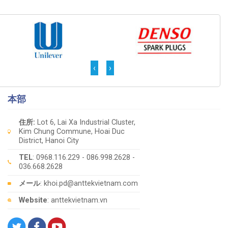
‹
›
本部
住所:
Lot 6, Lai Xa Industrial Cluster,
Kim Chung Commune, Hoai Duc
District, Hanoi City
TEL
: 0968.116.229 - 086.998.2628 -
036.668.2628
メール
: khoi.pd@anttekvietnam.com
Website
: anttekvietnam.vn