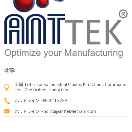
北部:
工場
: Lot 6, Lai Xa Industrial Cluster, Kim Chung Commune,
Hoai Duc District, Hanoi City
ホットライン
: 0968.116.229
ホットライン
: khoi.pd@anttekvietnam.com