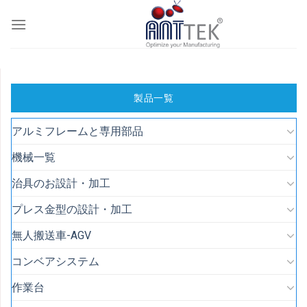
Skip
to
content
製品一覧
アルミフレームと専用部品
機械一覧
治具のお設計・加工
プレス金型の設計・加工
無人搬送車-AGV
コンベアシステム
作業台