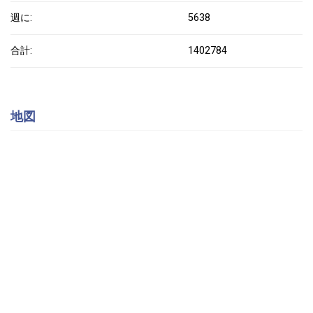
週に:
5638
合計:
1402784
地図