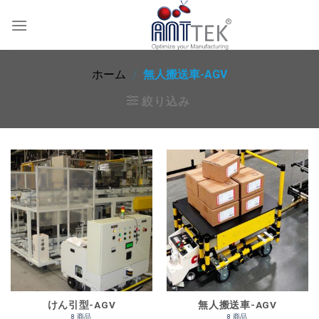
Skip
to
content
ホーム
/
無人搬送車-AGV
絞り込み
けん引型-AGV
無人搬送車-AGV
8 商品
8 商品