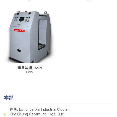
重量級型-AGV
6 商品
本部
住所:
Lot 6, Lai Xa Industrial Cluster,
Kim Chung Commune, Hoai Duc