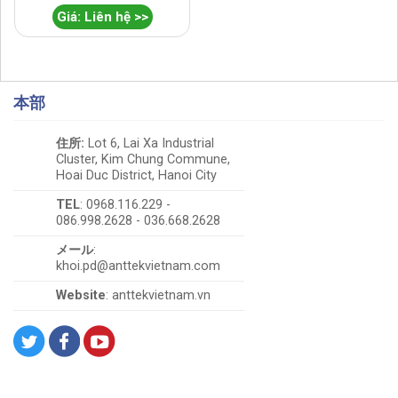
Giá: Liên hệ >>
本部
住所:
Lot 6, Lai Xa Industrial
Cluster, Kim Chung Commune,
Hoai Duc District, Hanoi City
TEL
: 0968.116.229 -
086.998.2628 - 036.668.2628
メール
:
khoi.pd@anttekvietnam.com
Website
: anttekvietnam.vn