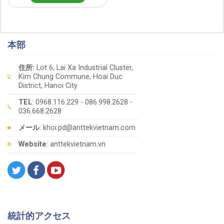
本部
住所:
Lot 6, Lai Xa Industrial Cluster,
Kim Chung Commune, Hoai Duc
District, Hanoi City
TEL
: 0968.116.229 - 086.998.2628 -
036.668.2628
メール
: khoi.pd@anttekvietnam.com
Website
: anttekvietnam.vn
統計的アクセス