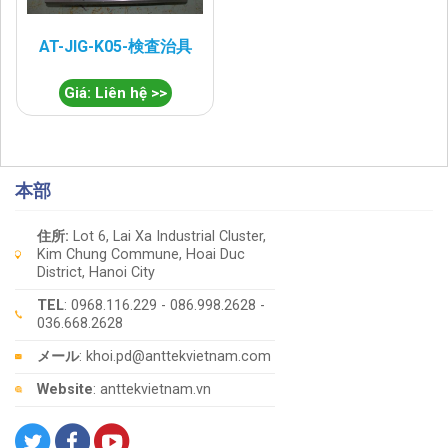
AT-JIG-K05-検査治具
Giá: Liên hệ >>
本部
住所:
Lot 6, Lai Xa Industrial Cluster,
Kim Chung Commune, Hoai Duc
District, Hanoi City
TEL
: 0968.116.229 - 086.998.2628 -
036.668.2628
メール
: khoi.pd@anttekvietnam.com
Website
: anttekvietnam.vn