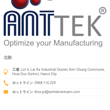
北部:
工場
: Lot 6, Lai Xa Industrial Cluster, Kim Chung Commune,
Hoai Duc District, Hanoi City
ホットライン
: 0968.116.229
ホットライン
: khoi.pd@anttekvietnam.com