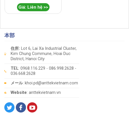
Giá: Liên hệ >>
本部
住所:
Lot 6, Lai Xa Industrial Cluster,
Kim Chung Commune, Hoai Duc
District, Hanoi City
TEL
: 0968.116.229 - 086.998.2628 -
036.668.2628
メール
: khoi.pd@anttekvietnam.com
Website
: anttekvietnam.vn