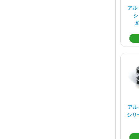
アル
シ
A
アル
シリー