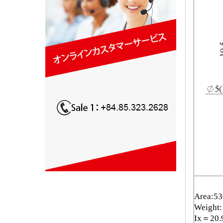
Area:5
Weight:
Ix＝20.