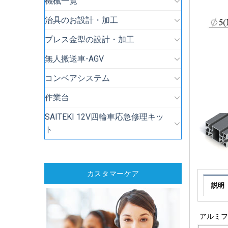
機械一覧
治具のお設計・加工
プレス金型の設計・加工
無人搬送車-AGV
コンベアシステム
作業台
SAITEKI 12V四輪車応急修理キッ
ト
カスタマーケア
説明
アルミフ