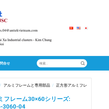
検
問合せ
索
対
象:
/
アルミフレームと専用部品
/
正方形アルミフレ
ミフレーム30×60シリーズ:
-3060-04