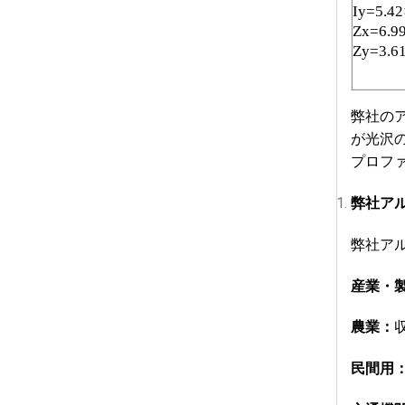
Iy=5.4
Zx=6.9
Zy=3.6
弊社の
が光沢
プロフ
弊社ア
弊社ア
産業・
農業：
民間用