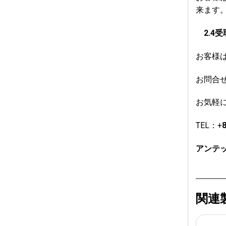
来ます
2.4
受
お客様
お問合
お気軽
TEL：+
8
アンテ
関連