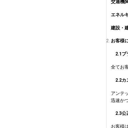
交通機
エネル
建設・
お客様
2.1
プ
全てお
2.2
カ
アンテ
迅速か
2.3
公
お客様