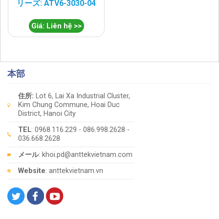
リーズ: ATV6-3030-04
Giá: Liên hệ >>
本部
住所:
Lot 6, Lai Xa Industrial Cluster,
Kim Chung Commune, Hoai Duc
District, Hanoi City
TEL
: 0968.116.229 - 086.998.2628 -
036.668.2628
メール
: khoi.pd@anttekvietnam.com
Website
: anttekvietnam.vn