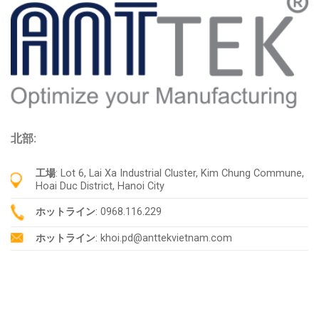
北部:
工場
: Lot 6, Lai Xa Industrial Cluster, Kim Chung Commune,
Hoai Duc District, Hanoi City
ホットライン
: 0968.116.229
ホットライン
: khoi.pd@anttekvietnam.com