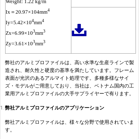
Weight: 1.22 kg/m
4
Ix＝20.97×104mm
4
4
Iy=5.42×10
mm
3
3
Zx=6.99×10
mm
3
3
Zy=3.61×10
mm
弊社のアルミプロファイルは、高い水準な生産ラインで製
造され、耐久性と硬度の基準を満たしています。フレーム
表面が光沢のあるアルマイト処理です。多種多様なサイ
ズ・モデルがご用意しており、当社は、ベトナム国内の工
業用アルミプロファイルの大手サプライヤーで有ります。
弊社アルミプロファイルのアプリケーション
弊社アルミプロファイルは、様々な分野で使用されていま
す。