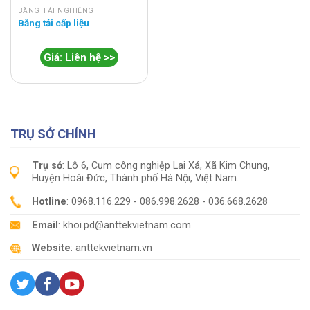
BĂNG TẢI NGHIÊNG
Băng tải cấp liệu
Giá: Liên hệ >>
TRỤ SỞ CHÍNH
Trụ sở
: Lô 6, Cụm công nghiệp Lai Xá, Xã Kim Chung,
Huyện Hoài Đức, Thành phố Hà Nội, Việt Nam.
Hotline
: 0968.116.229 - 086.998.2628 - 036.668.2628
Email
: khoi.pd@anttekvietnam.com
Website
: anttekvietnam.vn