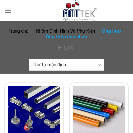
Skip
to
content
Trang chủ
/
Nhôm Định Hình Và Phụ Kiện
/
Ống Inox -
Ống thép bọc nhựa
LỌC