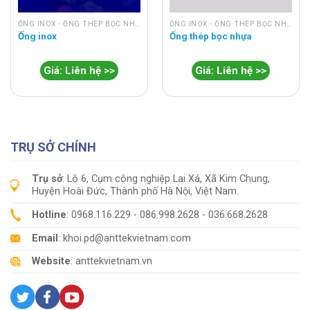
ỐNG INOX - ỐNG THÉP BỌC NHỰA
ỐNG INOX - ỐNG THÉP BỌC NHỰA
Ống inox
Ống thép bọc nhựa
Giá: Liên hệ >>
Giá: Liên hệ >>
TRỤ SỞ CHÍNH
Trụ sở
: Lô 6, Cụm công nghiệp Lai Xá, Xã Kim Chung,
Huyện Hoài Đức, Thành phố Hà Nội, Việt Nam.
Hotline
: 0968.116.229 - 086.998.2628 - 036.668.2628
Email
: khoi.pd@anttekvietnam.com
Website
: anttekvietnam.vn