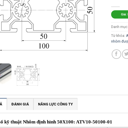
Giá:
Danh mục
Từ khóa:
A
nhôm đượ
Ả
ĐÁNH GIÁ
NĂNG LỰC CÔNG TY
số kỹ thuật Nhôm định hình 50X100: ATV10-50100-01