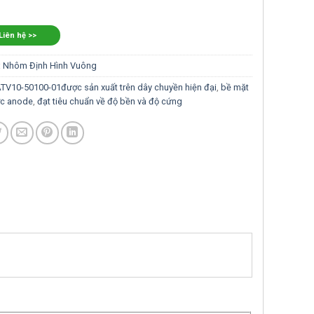
 Liên hệ >>
:
Nhôm Định Hình Vuông
TV10-50100-01được sản xuất trên dây chuyền hiện đại
,
bề mặt
c anode
,
đạt tiêu chuẩn về độ bền và độ cứng