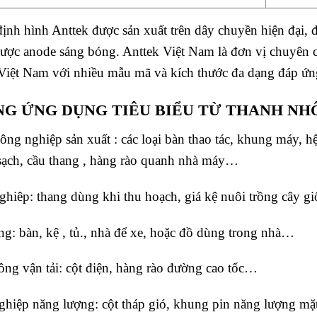
nh hình Anttek được sản xuất trên dây chuyền hiện đại, đ
ợc anode sáng bóng. Anttek Việt Nam là đơn vị chuyên 
 Việt Nam với nhiều mẫu mã và kích thước đa dạng đáp ứ
G ỨNG DỤNG TIÊU BIỂU TỪ THANH NH
ông nghiệp sản xuất : các loại bàn thao tác, khung máy, hệ
ạch, cầu thang , hàng rào quanh nhà máy…
hiêp: thang dùng khi thu hoạch, giá kệ nuôi trồng cây 
g: bàn, kệ , tủ., nhà để xe, hoặc đồ dùng trong nhà…
ông vận tải: cột điện, hàng rào đường cao tốc…
hiệp năng lượng: cột tháp gió, khung pin năng lượng mặ