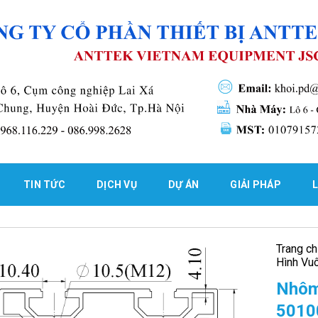
TIN TỨC
DỊCH VỤ
DỰ ÁN
GIẢI PHÁP
L
Trang c
Hình Vu
Nhôm
5010