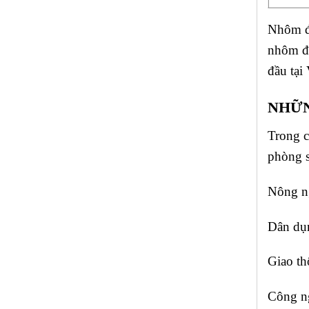
Nhôm đị
nhôm đư
đầu tại
NHỮN
Trong c
phòng s
Nông ng
Dân dụn
Giao th
Công ng