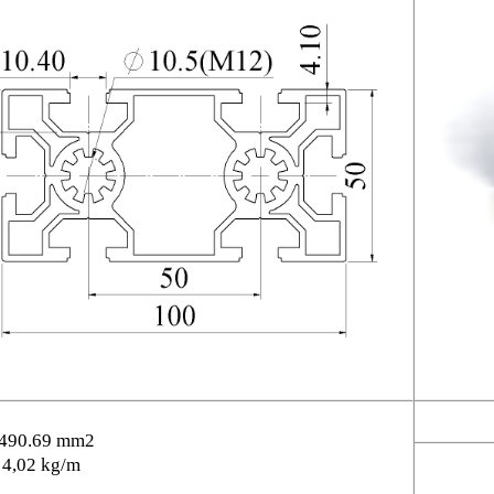
1490.69 mm2
 4,02 kg/m