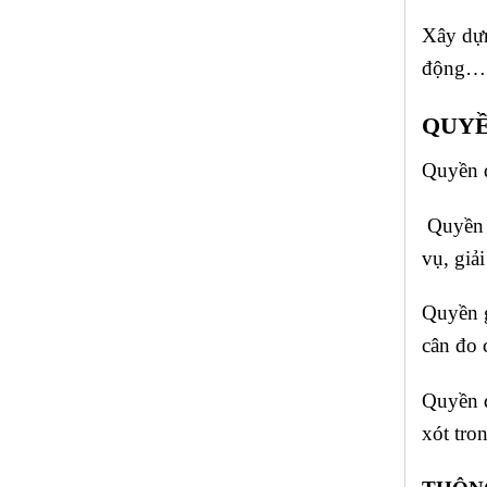
Xây dựn
động…
QUYỀ
Quyền đ
Quyền 
vụ, giả
Quyền g
cân đo 
Quyền đ
xót tro