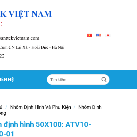
Tìm
IÊN HỆ
kiếm:
hủ
/
Nhôm Định Hình Và Phụ Kiện
/
Nhôm Định
ông
 định hình 50X100: ATV10-
0-01