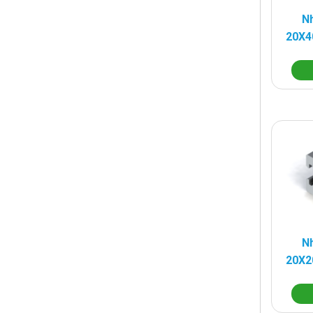
Nh
20X4
Nh
20X2