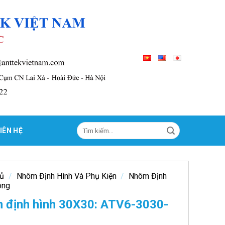
Tìm
IÊN HỆ
kiếm:
hủ
/
Nhôm Định Hình Và Phụ Kiện
/
Nhôm Định
ông
 định hình 30X30: ATV6-3030-