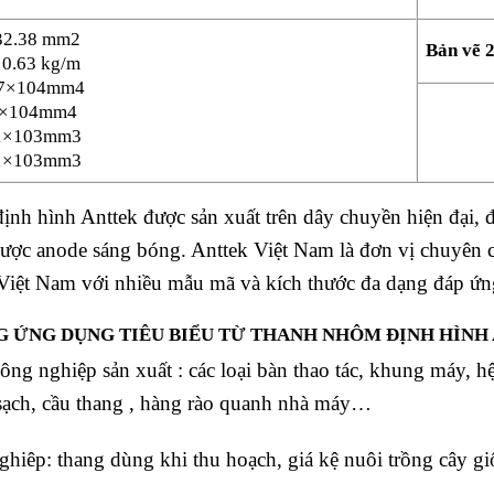
32.38 mm2
Bản vẽ 
 0.63 kg/m
7×104mm4
7×104mm4
1×103mm3
1×103mm3
nh hình Anttek được sản xuất trên dây chuyền hiện đại, đ
ợc anode sáng bóng. Anttek Việt Nam là đơn vị chuyên 
 Việt Nam với nhiều mẫu mã và kích thước đa dạng đáp ứ
 ỨNG DỤNG TIÊU BIỂU TỪ THANH NHÔM ĐỊNH HÌNH
ông nghiệp sản xuất : các loại bàn thao tác, khung máy, hệ
ạch, cầu thang , hàng rào quanh nhà máy…
hiêp: thang dùng khi thu hoạch, giá kệ nuôi trồng cây 