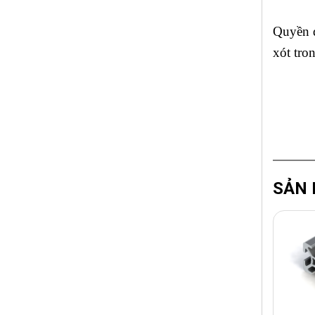
Quyền đ
xót tro
SẢN 