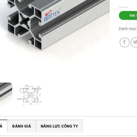
Giá:
Danh mục
Ả
ĐÁNH GIÁ
NĂNG LỰC CÔNG TY