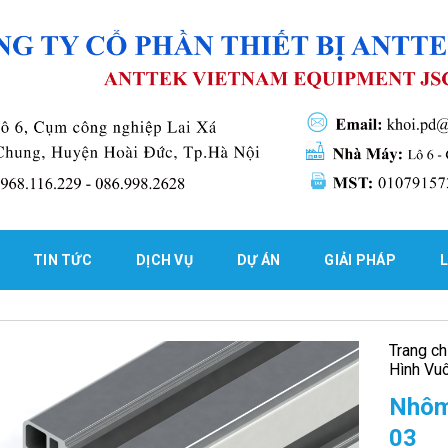
TIN TỨC
DỊCH VỤ
DỰ ÁN
GIẢI PHÁP
L
Trang c
Hình Vu
Nhôm
03