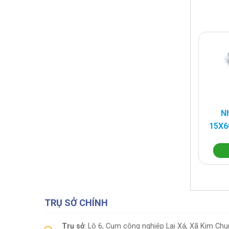
Nh
15X6
TRỤ SỞ CHÍNH
Trụ sở
: Lô 6, Cụm công nghiệp Lai Xá, Xã Kim Ch