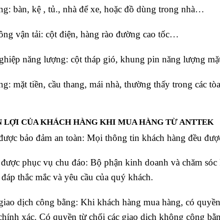
g: bàn, kệ , tủ., nhà để xe, hoặc đồ dùng trong nhà…
ông vận tải: cột điện, hàng rào đường cao tốc…
hiệp năng lượng: cột tháp gió, khung pin năng lượng mặ
g: mặt tiền, cầu thang, mái nhà, thường thấy trong các t
 LỢI CỦA KHÁCH HÀNG KHI MUA HÀNG TỪ ANTTEK
ược bảo đảm an toàn: Mọi thông tin khách hàng đều đư
được phục vụ chu đáo: Bộ phận kinh doanh và chăm sóc
i đáp thắc mắc và yêu cầu của quý khách.
iao dịch công bằng: Khi khách hàng mua hàng, có quyền 
chính xác. Có quyền từ chối các giao dịch không công bằ