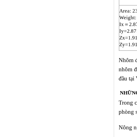
Area: 2
Weight:
Ix＝2.8
Iy=2.8
Zx=1.9
Zy=1.9
Nhôm đị
nhôm đư
đầu tại
NHỮNG
Trong c
phòng s
Nông ng