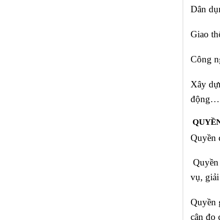
Dân dụn
Giao th
Công ng
Xây dựn
động…
QUYỀN
Quyền đ
Quyền 
vụ, giả
Quyền g
cân đo 