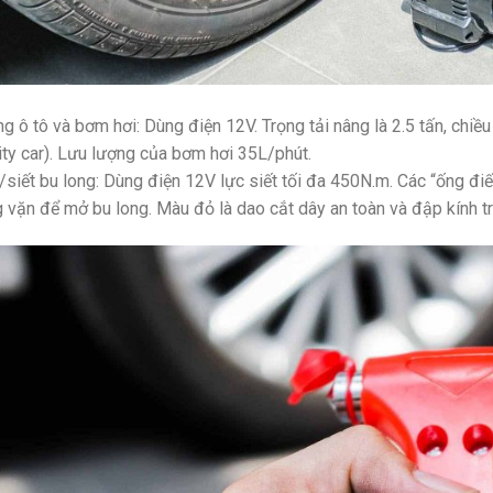
ng ô tô và bơm hơi: Dùng điện 12V. Trọng tải nâng là 2.5 tấn, chi
ity car). Lưu lượng của bơm hơi 35L/phút.
/siết bu long: Dùng điện 12V lực siết tối đa 450N.m. Các “ống đ
 vặn để mở bu long. Màu đỏ là dao cắt dây an toàn và đập kính t