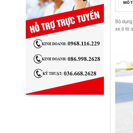
MÔ T
Bộ dụng
xe ô tô 