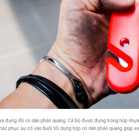
a đựng đồ có dán phản quang: Cả bộ được đựng trong hộp nhựa t
khắc phục sự cố vào buổi tối dựng hộp có dán phản quang giúp xe 