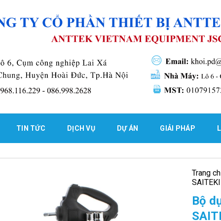
TIN TỨC
DỊCH VỤ
DỰ ÁN
GIẢI PHÁP
L
Trang c
SAITEKI
Bộ dụ
SAIT