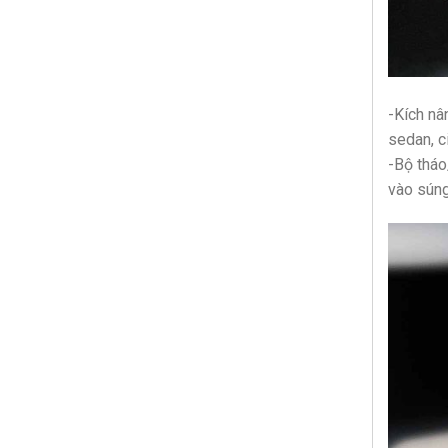
-Kích nâ
sedan, c
-Bộ tháo
vào súng