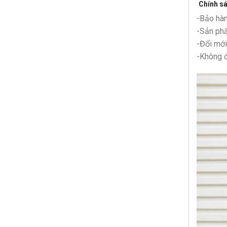
Chính s
-Bảo hàn
-Sản ph
-Đổi mới
-Không đ