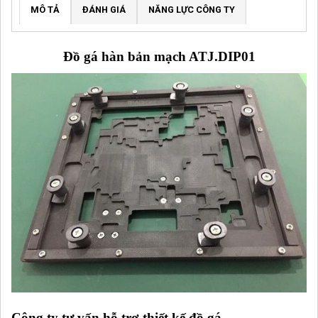
MÔ TẢ
ĐÁNH GIÁ
NĂNG LỰC CÔNG TY
Đồ gá hàn bản mạch ATJ.DIP01
Công ty tư vấn hỗ trợ thiết kế đồ gá