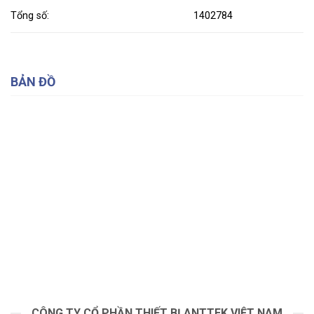
Tổng số:
1402784
BẢN ĐỒ
CÔNG TY CỔ PHẦN THIẾT BỊ ANTTEK VIỆT NAM