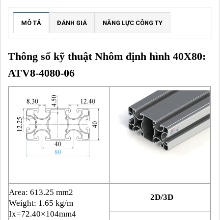
MÔ TẢ
ĐÁNH GIÁ
NĂNG LỰC CÔNG TY
Thông số kỹ thuật Nhôm định hình 40X80:
ATV8-4080-06
Area: 613.25 mm2
2D/3D
Weight: 1.65 kg/m
Ix=72.40×104mm4