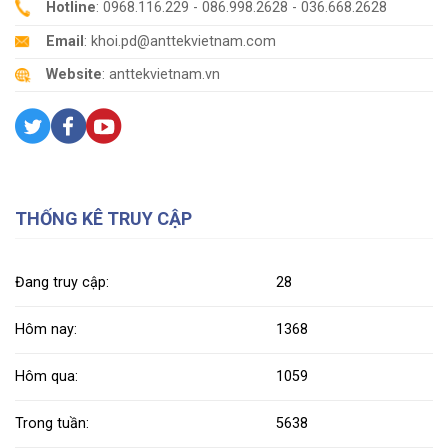
Hotline
: 0968.116.229 - 086.998.2628 - 036.668.2628
Email
: khoi.pd@anttekvietnam.com
Website
: anttekvietnam.vn
THỐNG KÊ TRUY CẬP
Đang truy cập:
28
Hôm nay:
1368
Hôm qua:
1059
Trong tuần:
5638