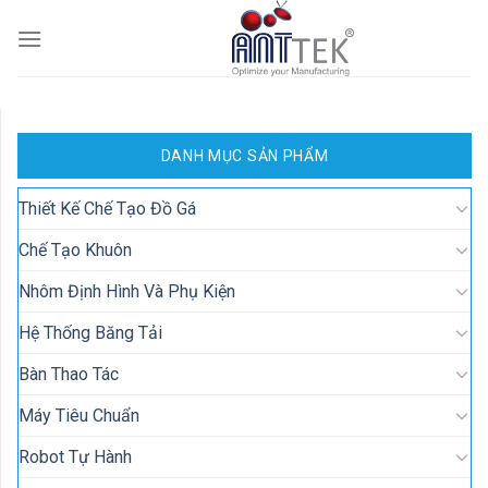
Skip
to
content
DANH MỤC SẢN PHẨM
Thiết Kế Chế Tạo Đồ Gá
Chế Tạo Khuôn
Nhôm Định Hình Và Phụ Kiện
Hệ Thống Băng Tải
Bàn Thao Tác
Máy Tiêu Chuẩn
Robot Tự Hành