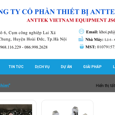
TIN TỨC
DỊCH VỤ
DỰ ÁN
GIẢI PHÁP
L
chìm”
Hiển thị tấ