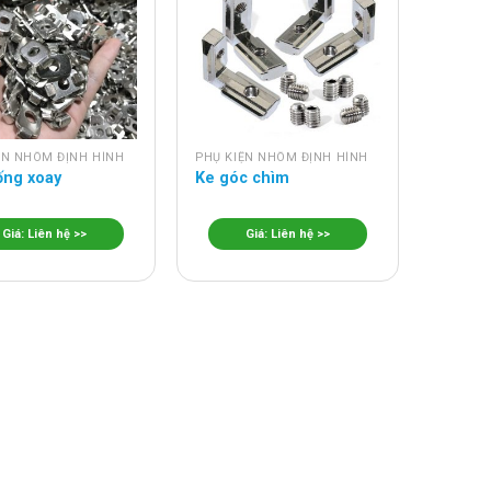
ỆN NHÔM ĐỊNH HÌNH
PHỤ KIỆN NHÔM ĐỊNH HÌNH
ống xoay
Ke góc chìm
Giá: Liên hệ >>
Giá: Liên hệ >>