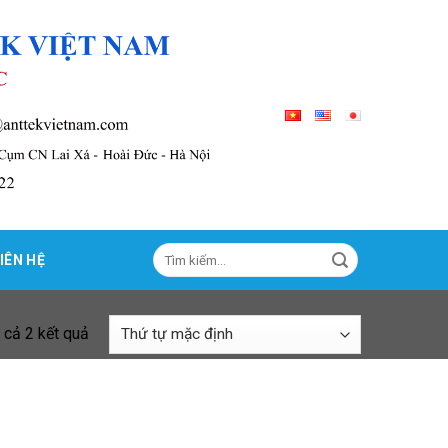
Tìm
IÊN HỆ
kiếm:
t cả 2 kết quả