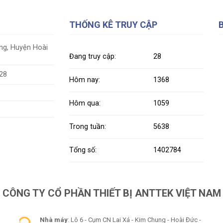
THỐNG KÊ TRUY CẬP
ung, Huyện Hoài
Đang truy cập:
28
628
Hôm nay:
1368
Hôm qua:
1059
Trong tuần:
5638
Tổng số:
1402784
CÔNG TY CỔ PHẦN THIẾT BỊ ANTTEK VIỆT NAM
Nhà máy
: Lô 6 - Cụm CN Lai Xá - Kim Chung - Hoài Đức -