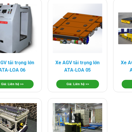
GV tải trọng lớn
Xe AGV tải trọng lớn
Xe AG
ATA-LOA 06
ATA-LOA 05
Giá: Liên hệ >>
Giá: Liên hệ >>