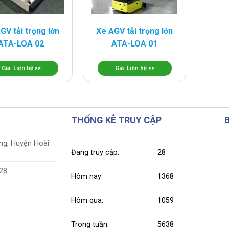
GV tải trọng lớn
Xe AGV tải trọng lớn
ATA-LOA 02
ATA-LOA 01
Giá: Liên hệ >>
Giá: Liên hệ >>
THỐNG KÊ TRUY CẬP
ung, Huyện Hoài
Đang truy cập:
28
628
Hôm nay:
1368
Hôm qua:
1059
Trong tuần:
5638