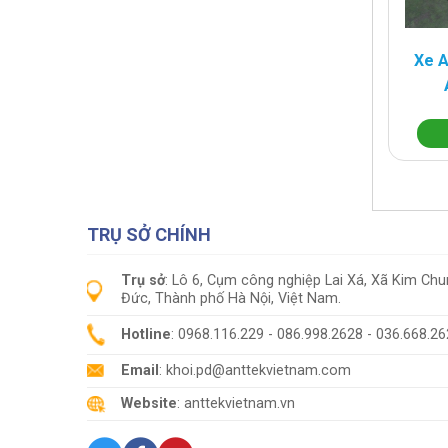
Xe A
TRỤ SỞ CHÍNH
Trụ sở
: Lô 6, Cụm công nghiệp Lai Xá, Xã Kim Ch
Đức, Thành phố Hà Nội, Việt Nam.
Hotline
: 0968.116.229 - 086.998.2628 - 036.668.2
Email
: khoi.pd@anttekvietnam.com
Website
: anttekvietnam.vn