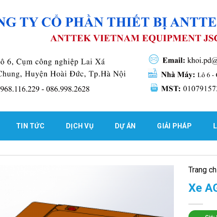
TIN TỨC
DỊCH VỤ
DỰ ÁN
GIẢI PHÁP
L
Trang c
Xe AG