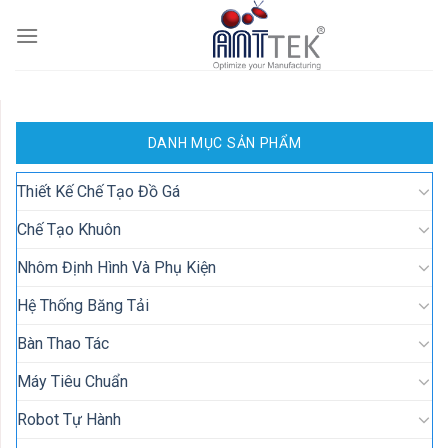
Skip
to
content
DANH MỤC SẢN PHẨM
Thiết Kế Chế Tạo Đồ Gá
Chế Tạo Khuôn
Nhôm Định Hình Và Phụ Kiện
Hệ Thống Băng Tải
Bàn Thao Tác
Máy Tiêu Chuẩn
Robot Tự Hành