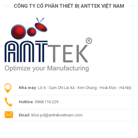
CÔNG TY CỔ PHẦN THIẾT BỊ ANTTEK VIỆT NAM
Nhà máy
: Lô 6 - Cụm CN Lai Xá - Kim Chung - Hoài Đức - Hà Nội
Hotline
: 0968.116.229
Email
: khoi.pd@anttekvietnam.com