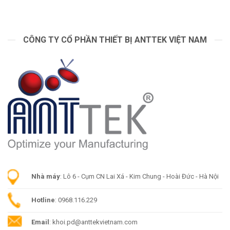
CÔNG TY CỔ PHẦN THIẾT BỊ ANTTEK VIỆT NAM
Nhà máy
: Lô 6 - Cụm CN Lai Xá - Kim Chung - Hoài Đức - Hà Nội
Hotline
: 0968.116.229
Email
: khoi.pd@anttekvietnam.com