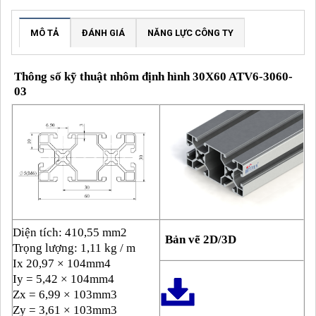
MÔ TẢ
ĐÁNH GIÁ
NĂNG LỰC CÔNG TY
Thông số kỹ thuật nhôm định hình 30X60 ATV6-3060-
03
Diện tích: 410,55 mm2
Bản vẽ 2D/3D
Trọng lượng: 1,11 kg / m
Ix 20,97 × 104mm4
Iy = 5,42 × 104mm4
Zx = 6,99 × 103mm3
Zy = 3,61 × 103mm3