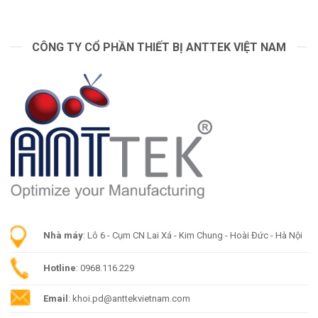
CÔNG TY CỔ PHẦN THIẾT BỊ ANTTEK VIỆT NAM
Nhà máy
: Lô 6 - Cụm CN Lai Xá - Kim Chung - Hoài Đức - Hà Nội
Hotline
: 0968.116.229
Email
: khoi.pd@anttekvietnam.com