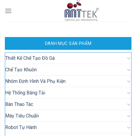
Skip
to
content
DANH MỤC SẢN PHẨM
Thiết Kế Chế Tạo Đồ Gá
Chế Tạo Khuôn
Nhôm Định Hình Và Phụ Kiện
Hệ Thống Băng Tải
Bàn Thao Tác
Máy Tiêu Chuẩn
Robot Tự Hành