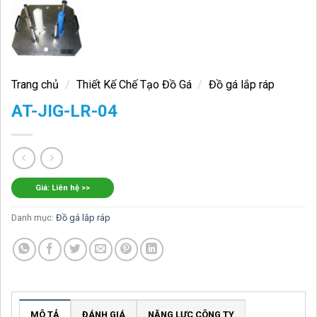
Trang chủ
/
Thiết Kế Chế Tạo Đồ Gá
/
Đồ gá lắp ráp
AT-JIG-LR-04
Giá: Liên hệ >>
Danh mục:
Đồ gá lắp ráp
MÔ TẢ
ĐÁNH GIÁ
NĂNG LỰC CÔNG TY