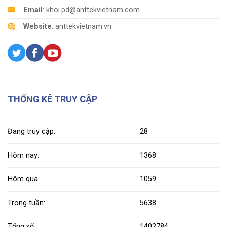
Email
: khoi.pd@anttekvietnam.com
Website
: anttekvietnam.vn
THỐNG KÊ TRUY CẬP
Đang truy cập:
28
Hôm nay:
1368
Hôm qua:
1059
Trong tuần:
5638
Tổng số:
1402784