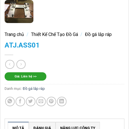
Trang chủ
/
Thiết Kế Chế Tạo Đồ Gá
/
Đồ gá lắp ráp
ATJ.ASS01
Giá: Liên hệ >>
Danh mục:
Đồ gá lắp ráp
MÔ TẢ
ĐÁNH GIÁ
NĂNG LỰC CÔNG TY