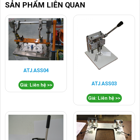
SẢN PHẨM LIÊN QUAN
ATJ.ASS04
ATJ.ASS03
Giá: Liên hệ >>
Giá: Liên hệ >>