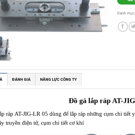
Giá:
Danh mục
Ả
ĐÁNH GIÁ
NĂNG LỰC CÔNG TY
Đồ gá lắp ráp AT-JI
ắp ráp AT-JIG-LR 05 dùng để lắp ráp những cụm chi tiết y
ây truyền điện tử, cụm chi tiết cơ khí