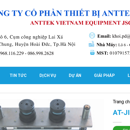
TIN TỨC
DỊCH VỤ
DỰ ÁN
GIẢI PHÁP
L
Trang c
AT-J