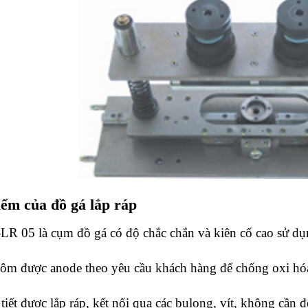
ểm của đồ gá lắp ráp
LR 05 là cụm đồ gá có độ chắc chắn và kiên cố cao sử d
m được anode theo yêu cầu khách hàng để chống oxi hó
 tiết được lắp ráp, kết nối qua các bulong, vít, không cần 