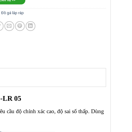
 Liên hệ >>
:
Đồ gá lắp ráp
G-LR 05
êu cầu độ chính xác cao, độ sai số thấp. Dùng