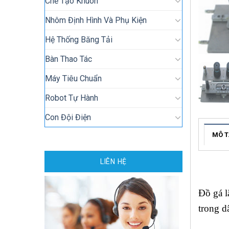
Chế Tạo Khuôn
Nhôm Định Hình Và Phụ Kiện
Hệ Thống Băng Tải
Bàn Thao Tác
Máy Tiêu Chuẩn
Robot Tự Hành
Con Đội Điện
MÔ T
LIÊN HỆ
Đồ gá l
trong d