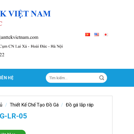
Tìm
IÊN HỆ
kiếm:
hủ
/
Thiết Kế Chế Tạo Đồ Gá
/
Đồ gá lắp ráp
IG-LR-05