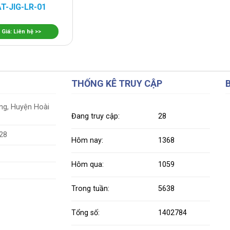
AT-JIG-LR-01
Giá: Liên hệ >>
THỐNG KÊ TRUY CẬP
ung, Huyện Hoài
Đang truy cập:
28
628
Hôm nay:
1368
Hôm qua:
1059
Trong tuần:
5638
Tổng số:
1402784