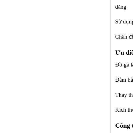
dàng
Sử dụng
Chân đồ 
Ưu đi
Đồ gá l
Đảm bảo
Thay th
Kích th
Công 