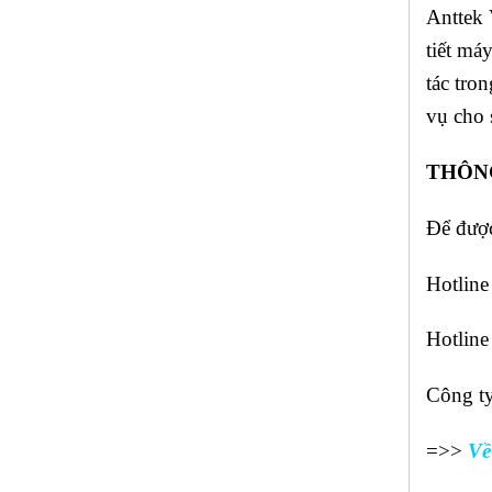
Anttek 
tiết má
tác tro
vụ cho 
THÔNG
Để được
Hotline
Hotline
Công ty
=>>
Về