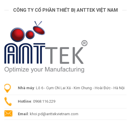
CÔNG TY CỔ PHẦN THIẾT BỊ ANTTEK VIỆT NAM
Nhà máy
: Lô 6 - Cụm CN Lai Xá - Kim Chung - Hoài Đức - Hà Nội
Hotline
: 0968.116.229
Email
: khoi.pd@anttekvietnam.com