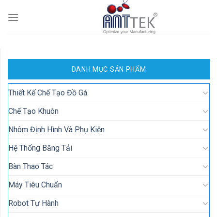
Skip
to
content
DANH MỤC SẢN PHẨM
Thiết Kế Chế Tạo Đồ Gá
Chế Tạo Khuôn
Nhôm Định Hình Và Phụ Kiện
Hệ Thống Băng Tải
Bàn Thao Tác
Máy Tiêu Chuẩn
Robot Tự Hành