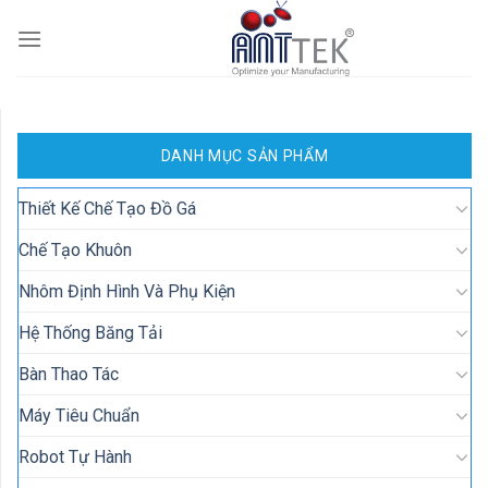
Skip
to
content
DANH MỤC SẢN PHẨM
Thiết Kế Chế Tạo Đồ Gá
Chế Tạo Khuôn
Nhôm Định Hình Và Phụ Kiện
Hệ Thống Băng Tải
Bàn Thao Tác
Máy Tiêu Chuẩn
Robot Tự Hành