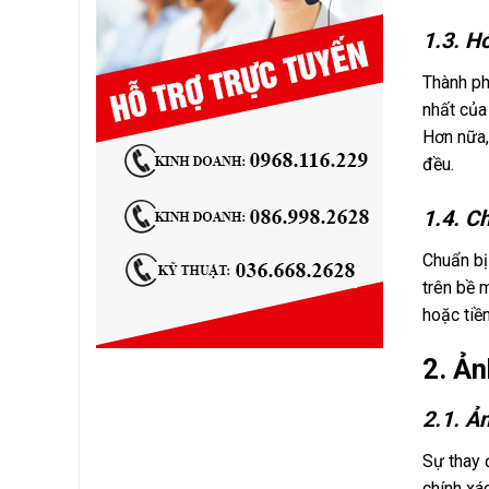
1.3. H
Thành ph
nhất của
Hơn nữa,
đều.
1.4. C
Chuẩn bị
trên bề 
hoặc tiề
2. Ả
2.1. Ả
Sự thay 
chính xá