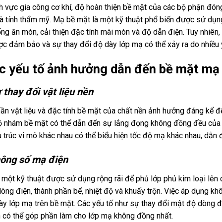
nh vực gia công cơ khí, độ hoàn thiện bề mặt của các bộ phận đóng
à tính thẩm mỹ. Mạ bề mặt là một kỹ thuật phổ biến được sử dụng 
ng ăn mòn, cải thiện đặc tính mài mòn và độ dẫn điện. Tuy nhiên,
c đảm bảo và sự thay đổi độ dày lớp mạ có thể xảy ra do nhiều 
ác yếu tố ảnh hưởng dẫn đến bề mặt mạ
 thay đổi vật liệu nền
ần vật liệu và đặc tính bề mặt của chất nền ảnh hưởng đáng kể đế
ộ nhám bề mặt có thể dẫn đến sự lắng đọng không đồng đều của v
 trúc vi mô khác nhau có thể biểu hiện tốc độ mạ khác nhau, dẫ
hông số mạ điện
 một kỹ thuật được sử dụng rộng rãi để phủ lớp phủ kim loại lên
òng điện, thành phần bể, nhiệt độ và khuấy trộn. Việc áp dụng kh
ày lớp mạ trên bề mặt. Các yếu tố như sự thay đổi mật độ dòng đ
 có thể góp phần làm cho lớp mạ không đồng nhất.