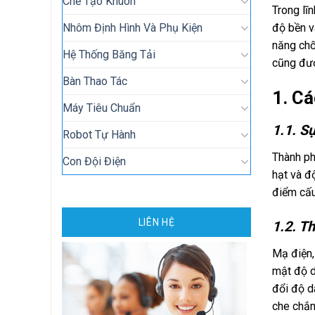
Chế Tạo Khuôn
Trong lĩ
Nhôm Định Hình Và Phụ Kiện
độ bền v
năng chố
Hệ Thống Băng Tải
cũng đượ
Bàn Thao Tác
1. C
Máy Tiêu Chuẩn
1.1. Sự
Robot Tự Hành
Thành ph
Con Đội Điện
hạt và đ
điểm cấu
LIÊN HỆ
1.2. T
Mạ điện,
mật độ d
đổi độ d
che chắn