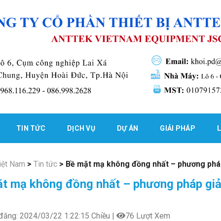
TIN TỨC
DỊCH VỤ
DỰ ÁN
GIẢI PHÁP
L
iệt Nam
>
Tin tức
>
Bề mặt mạ không đồng nhất – phương phá
t mạ không đồng nhất – phương pháp giả
ăng: 2024/03/22 1:22:15 Chiều |
76 Lượt Xem