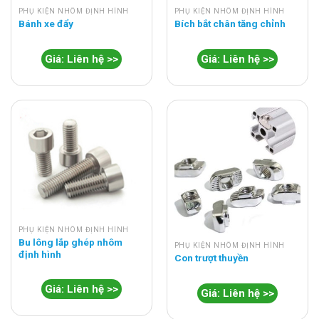
PHỤ KIỆN NHÔM ĐỊNH HÌNH
PHỤ KIỆN NHÔM ĐỊNH HÌNH
Bánh xe đẩy
Bích bắt chân tăng chỉnh
Giá: Liên hệ >>
Giá: Liên hệ >>
PHỤ KIỆN NHÔM ĐỊNH HÌNH
Bu lông lắp ghép nhôm
PHỤ KIỆN NHÔM ĐỊNH HÌNH
định hình
Con trượt thuyền
Giá: Liên hệ >>
Giá: Liên hệ >>