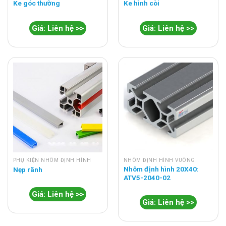
Ke góc thường
Ke hình còi
Giá: Liên hệ >>
Giá: Liên hệ >>
PHỤ KIỆN NHÔM ĐỊNH HÌNH
NHÔM ĐỊNH HÌNH VUÔNG
Nhôm định hình 20X40:
Nẹp rãnh
ATV5-2040-02
Giá: Liên hệ >>
Giá: Liên hệ >>