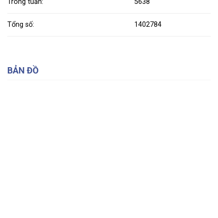
Trong tuần:
5638
Tổng số:
1402784
BẢN ĐỒ