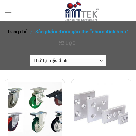
Skip
to
content
Trang chủ
/
Sản phẩm được gắn thẻ “nhôm định hình.”
LỌC