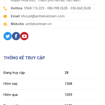
Huyện Hoài Đức, Thành phố Hà Nội, Việt Nam.
Hotline
: 0968.116.229 - 086.998.2628 - 036.668.2628
Email
: khoi.pd@anttekvietnam.com
Website
: anttekvietnam.vn
THỐNG KÊ TRUY CẬP
Đang truy cập:
28
Hôm nay:
1368
Hôm qua:
1059