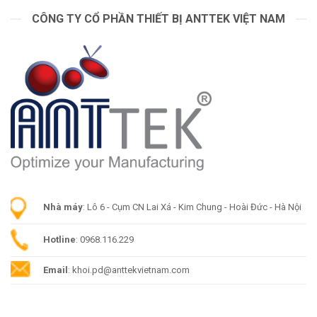
CÔNG TY CỔ PHẦN THIẾT BỊ ANTTEK VIỆT NAM
Nhà máy
: Lô 6 - Cụm CN Lai Xá - Kim Chung - Hoài Đức - Hà Nội
Hotline
: 0968.116.229
Email
: khoi.pd@anttekvietnam.com