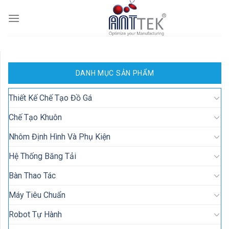
Skip
to
content
DANH MỤC SẢN PHẨM
Thiết Kế Chế Tạo Đồ Gá
Chế Tạo Khuôn
Nhôm Định Hình Và Phụ Kiện
Hệ Thống Băng Tải
Bàn Thao Tác
Máy Tiêu Chuẩn
Robot Tự Hành