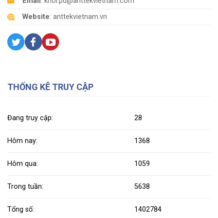
Email
: khoi.pd@anttekvietnam.com
Website
: anttekvietnam.vn
THỐNG KÊ TRUY CẬP
Đang truy cập:
28
Hôm nay:
1368
Hôm qua:
1059
Trong tuần:
5638
Tổng số:
1402784