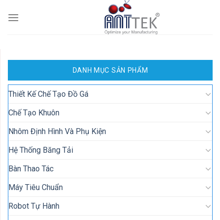
Skip
to
content
DANH MỤC SẢN PHẨM
Thiết Kế Chế Tạo Đồ Gá
Chế Tạo Khuôn
Nhôm Định Hình Và Phụ Kiện
Hệ Thống Băng Tải
Bàn Thao Tác
Máy Tiêu Chuẩn
Robot Tự Hành